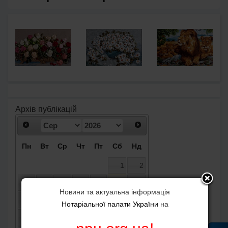
Архів публікацій
Пн
Вт
Ср
Чт
Пт
Сб
Нд
1
2
3
4
5
6
7
8
9
Новини та актуальна інформація
10
11
12
13
14
15
16
Нотаріальної палати України
на
17
18
19
20
21
22
23