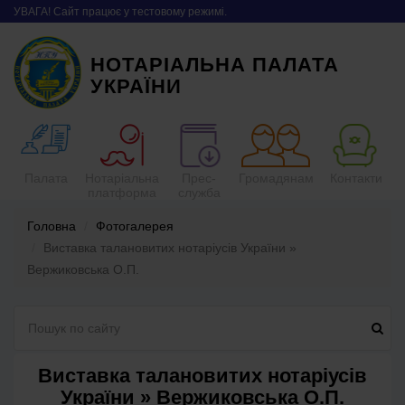
УВАГА! Сайт працює у тестовому режимі.
НОТАРІАЛЬНА ПАЛАТА
УКРАЇНИ
Палата
Нотаріальна
Прес-
Громадянам
Контакти
платформа
служба
Головна
Фотогалерея
Виставка талановитих нотаріусів України »
Вержиковська О.П.
Виставка талановитих нотаріусів
України » Вержиковська О.П.