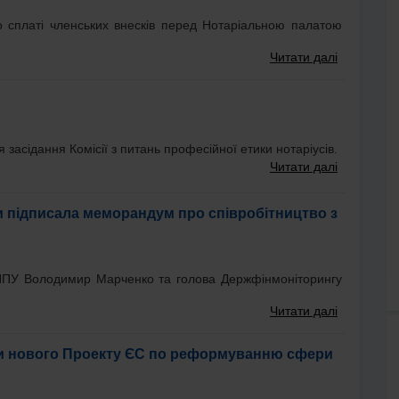
о сплаті членських внесків перед Нотаріальною палатою
Читати далі
 засідання Комісії з питань професійної етики нотаріусів.
Читати далі
и підписала меморандум про співробітництво з
НПУ Володимир Марченко та голова Держфінмоніторингу
Читати далі
и нового Проекту ЄС по реформуванню сфери