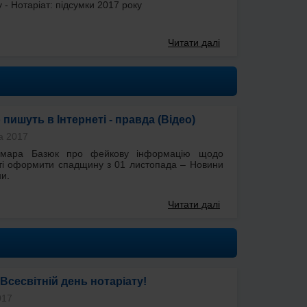
- Нотаріат: підсумки 2017 року
Читати далі
 пишуть в Інтернеті - правда (Відео)
а 2017
амара Базюк про фейкову інформацію щодо
і оформити спадщину з 01 листопада – Новини
и.
Читати далі
 Всесвітній день нотаріату!
017