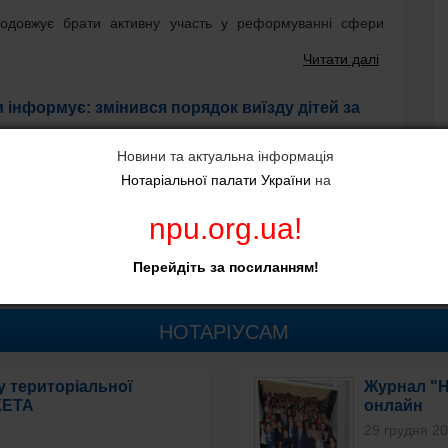
родовжує брати активну участь у реформуванні сфери
Читати далі
 інформує: змінився порядок виїзду дітей за
Новини та актуальна інформація
Нотаріальної палати України
на
ормує про набрання чинності законодавчими змінами, що
еретинання державного кордону...
Читати далі
npu.org.ua
!
Перейдіть за посиланням!
сі новини
НОТАРІУСАМ
у територіальної
Журнал "Н
КЕТА
онлайн
29 грудня 2