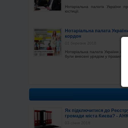
Нотаріальна палата України п
юстиції.
Нотаріальна палата України
кордон
01 березня 2018
Нотаріальна палата України інф
були внесені урядом у правила п
В
Як підключитися до Реєстр
громади міста Києва? - АН
03 січня 2018