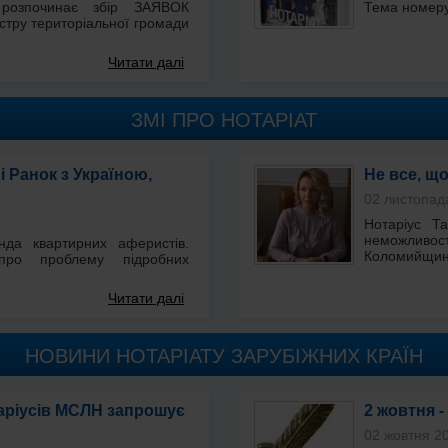
 розпочинає збір ЗАЯВОК
Тема номеру 
єстру територіальної громади
Читати далі
ЗМІ ПРО НОТАРІАТ
 Ранок з Україною,
Не все, що
02 листопад
Нотаріус Т
неможливост
нда квартирних аферистів.
Коломийщин
про проблему підробних
Читати далі
НОВИНИ НОТАРІАТУ ЗАРУБІЖНИХ КРАЇН
таріусів МСЛН запрошує
2 жовтня -
02 жовтня 2