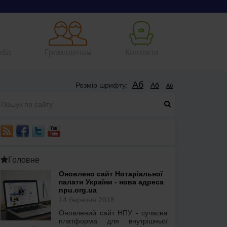
жба
Громадянам
Контакти
Аб
Розмір шрифту:
Аб
Аб
Головне
Оновлено сайт Нотаріальної
палати України - нова адреса
npu.org.ua
14 березня 2018
Оновлений сайт НПУ - сучасна
платформа для внутрішньої