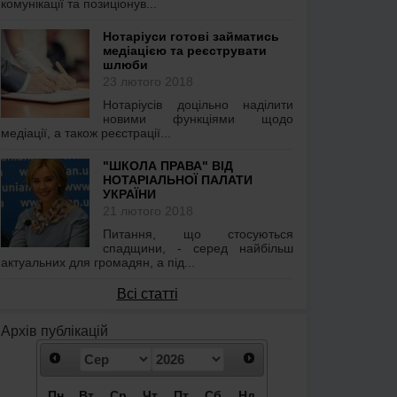
комунікації та позиціонув...
Нотаріуси готові займатись
медіацією та реєструвати
шлюби
23 лютого 2018
Нотаріусів доцільно наділити
новими функціями щодо
медіації, а також реєстрації...
"ШКОЛА ПРАВА" ВІД
НОТАРІАЛЬНОЇ ПАЛАТИ
УКРАЇНИ
21 лютого 2018
Питання, що стосуються
спадщини, - серед найбільш
актуальних для громадян, а під...
Всі статті
Архів публікацій
Пн
Вт
Ср
Чт
Пт
Сб
Нд