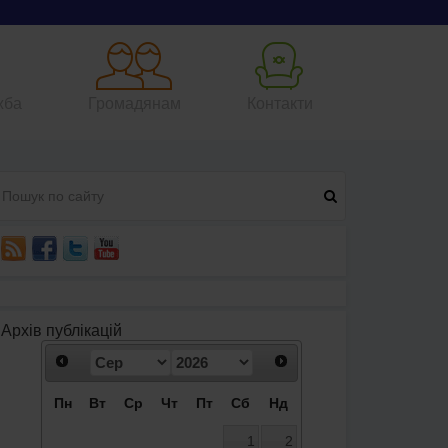
жба
Громадянам
Контакти
Архів публікацій
Пн
Вт
Ср
Чт
Пт
Сб
Нд
1
2