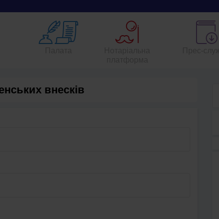
Палата
Нотаріальна
Прес-слу
платформа
енських внесків