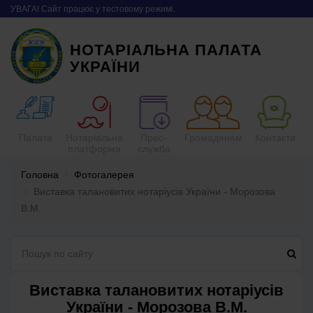
УВАГА! Сайт працює у тестовому режимі.
НОТАРІАЛЬНА ПАЛАТА
УКРАЇНИ
Палата
Нотаріальна
Прес-
Громадянам
Контакти
платформа
служба
Головна
Фотогалерея
Виставка талановитих нотаріусів України - Морозова
В.М.
Виставка талановитих нотаріусів
України - Морозова В.М.