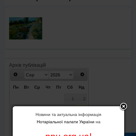
Архів публікацій
Пн
Вт
Ср
Чт
Пт
Сб
Нд
1
2
3
4
5
6
7
8
9
Новини та актуальна інформація
10
11
12
13
14
15
16
Нотаріальної палати України
на
17
18
19
20
21
22
23