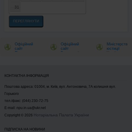
31
ПЕРЕГЛЯНУТИ
Офіційний
Офіційний
Міністерство
сайт
сайт
юстиції
Президента
Верховної
України
України
Ради
України
КОНТАКТНА ІНФОРМАЦІЯ
Поштова адреса: 01004, м. Київ, вул. Антоновича, 7А колишня вул.
Горького
тел./факс: (044) 230-72-75
E-mail:
npu.in.ua@ukr.net
Нотаріальна Палата України
Copyright © 2026
ПІДПИСКА НА НОВИНИ