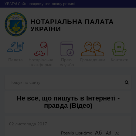
УВАГА! Сайт працює у тестовому режимі.
НОТАРІАЛЬНА ПАЛАТА
УКРАЇНИ
Палата
Нотаріальна
Прес-
Громадянам
Контакти
платформа
служба
Не все, що пишуть в Інтернеті -
правда (Відео)
02 листопада 2017
Аб
Розмір шрифту:
Аб
Аб