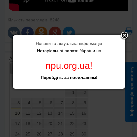
Кількість переглядів: 8248
Новини та актуальна інформація
Нотаріальної палати України
на
Архів публікацій
npu.org.ua
!
Перейдіть за посиланням!
Пн
Вт
Ср
Чт
Пт
Сб
Нд
1
2
3
4
5
6
7
8
9
10
11
12
13
14
15
16
17
18
19
20
21
22
23
24
25
26
27
28
29
30