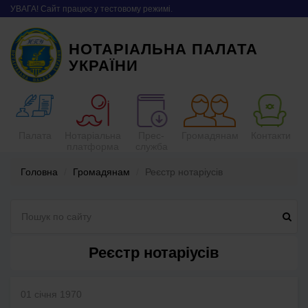
УВАГА! Сайт працює у тестовому режимі.
НОТАРІАЛЬНА ПАЛАТА
УКРАЇНИ
Палата
Нотаріальна
Прес-
Громадянам
Контакти
платформа
служба
Головна
Громадянам
Реєстр нотаріусів
Реєстр нотаріусів
01 січня 1970