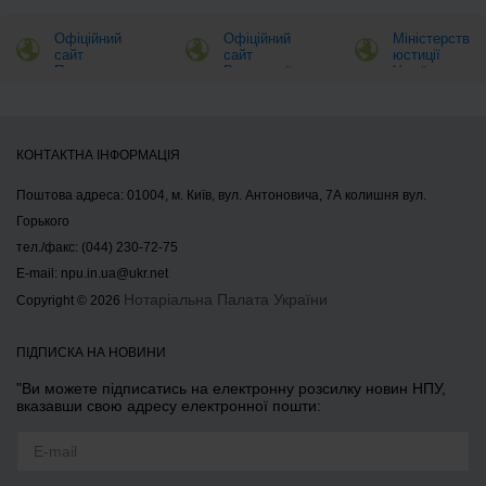
Офіційний
Офіційний
Міністерство
сайт
сайт
юстиції
Президента
Верховної
України
України
Ради
України
КОНТАКТНА ІНФОРМАЦІЯ
Поштова адреса: 01004, м. Київ, вул. Антоновича, 7А колишня вул.
Горького
тел./факс: (044) 230-72-75
E-mail:
npu.in.ua@ukr.net
Нотаріальна Палата України
Copyright © 2026
ПІДПИСКА НА НОВИНИ
"Ви можете підписатись на електронну розсилку новин НПУ,
вказавши свою адресу електронної пошти: