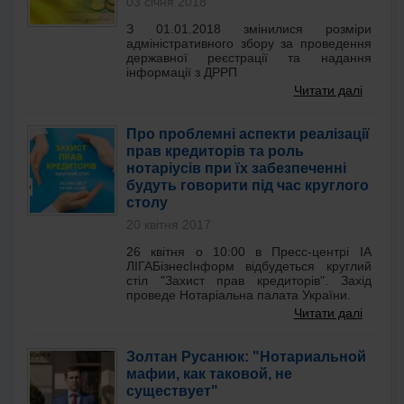
03 січня 2018
З 01.01.2018 змінилися розміри
адміністративного збору за проведення
державної реєстрації та надання
інформації з ДРРП
Читати далі
Про проблемні аспекти реалізації
прав кредиторів та роль
нотаріусів при їх забезпеченні
будуть говорити під час круглого
столу
20 квітня 2017
26 квітня о 10:00 в Пресс-центрі ІА
ЛІГАБізнесІнформ відбудеться круглий
стіл "Захист прав кредиторів". Захід
проведе Нотаріальна палата України.
Читати далі
Золтан Русанюк: "Нотариальной
мафии, как таковой, не
существует"