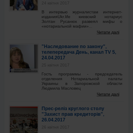
24 квітня 2017
В интервью журналистам интернет-
изданияUkr.life киевский нотариус
Золтан Русанюк развеял мифы о
«нотариальной мафии»...
Читати далі
"Наследование по закону",
телепередача День, канал TV 5,
24.04.2017
25 квітня 2017
Гость программы - председатель
отделения Нотариальной палаты
Украины в Запорожской области
Людмила Масловец
Читати далі
Прес-реліз круглого столу
"Захист прав кредиторів",
26.04.2017
26 квітня 2017