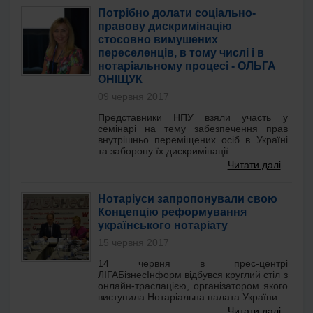
Потрібно долати соціально-
правову дискримінацію
стосовно вимушених
переселенців, в тому числі і в
нотаріальному процесі - ОЛЬГА
ОНІЩУК
09 червня 2017
Представники НПУ взяли участь у
семінарі на тему забезпечення прав
внутрішньо переміщених осіб в Україні
та заборону їх дискримінації...
Читати далі
Нотаріуси запропонували свою
Концепцію реформування
українського нотаріату
15 червня 2017
14 червня в прес-центрі
ЛІГАБізнесІнформ відбувся круглий стіл з
онлайн-траслацією, організатором якого
виступила Нотаріальна палата України...
Читати далі